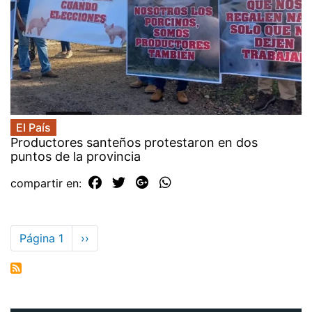
El País
Productores santeños protestaron en dos
puntos de la provincia
compartir en:
Paginación
Página 1
Siguiente
››
página