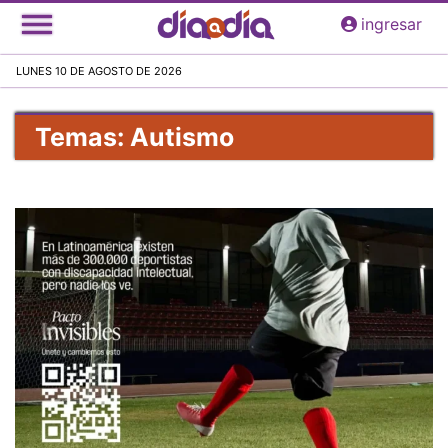
Pasar
ingresar
al
contenido
LUNES 10 DE AGOSTO DE 2026
principal
Temas: Autismo