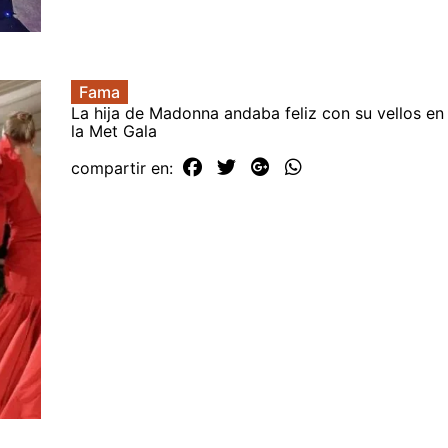
Fama
La hija de Madonna andaba feliz con su vellos en 
la Met Gala
compartir en: