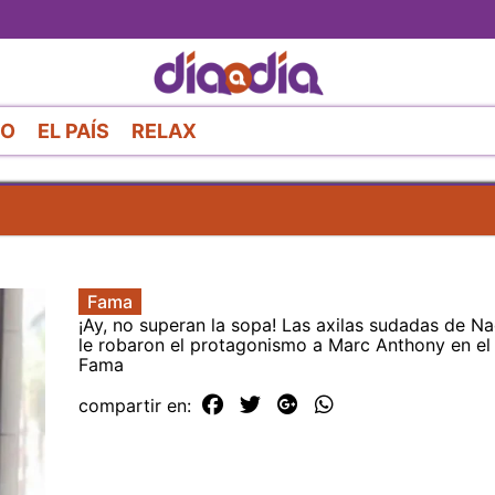
Pasar
al
contenido
principal
RO
EL PAÍS
RELAX
Fama
¡Ay, no superan la sopa! Las axilas sudadas de Na
le robaron el protagonismo a Marc Anthony en el
Fama
compartir en: