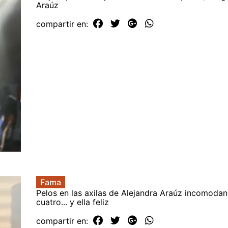
Araúz
compartir en:
Fama
Pelos en las axilas de Alejandra Araúz incomoda
cuatro... y ella feliz
compartir en: