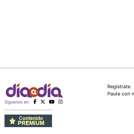
Regístrate
Paute con 
Siguenos en: