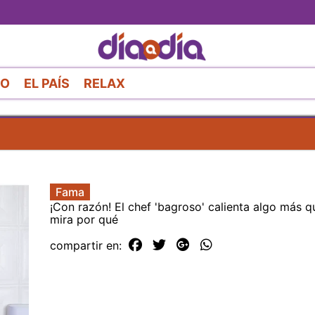
Pasar
al
contenido
principal
RO
EL PAÍS
RELAX
Fama
¡Con razón! El chef 'bagroso' calienta algo más q
mira por qué
compartir en: