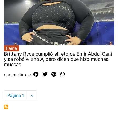
Fama
Brittany Ryce cumplió el reto de Emir Abdul Gani
y se robó el show, pero dicen que hizo muchas
muecas
compartir en:
Paginación
Página 1
Siguiente
››
página