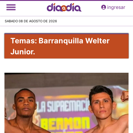
Pasar
ingresar
al
contenido
SABADO 08 DE AGOSTO DE 2026
principal
Temas: Barranquilla Welter
Junior.