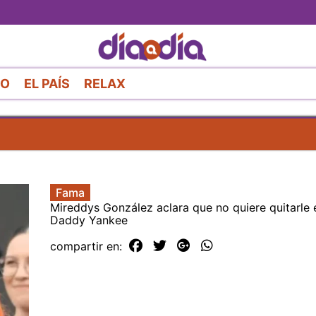
Pasar
al
contenido
principal
RO
EL PAÍS
RELAX
Fama
Mireddys González aclara que no quiere quitarle 
Daddy Yankee
compartir en: