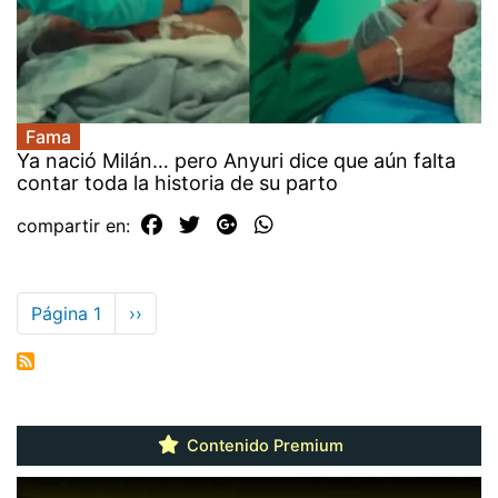
Fama
Ya nació Milán… pero Anyuri dice que aún falta
contar toda la historia de su parto
compartir en:
Paginación
Página 1
Siguiente
››
página
Contenido Premium