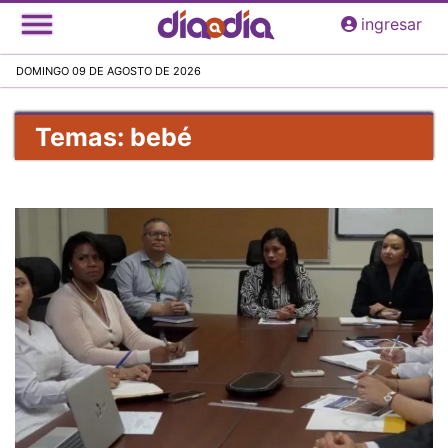
Pasar
ingresar
al
contenido
DOMINGO 09 DE AGOSTO DE 2026
principal
Temas: bebé