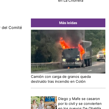
en La Chorrera
Más leídas
y del Comité
Camión con carga de granos queda
destruido tras incendio en Colón
Diego y Mafe se casaron
por lo civil y se convierten
en los nuevos De Obaldía