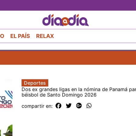
Pasar
al
contenido
principal
RO
EL PAÍS
RELAX
Deportes
Dos ex grandes ligas en la nómina de Panamá pa
béisbol de Santo Domingo 2026
compartir en: