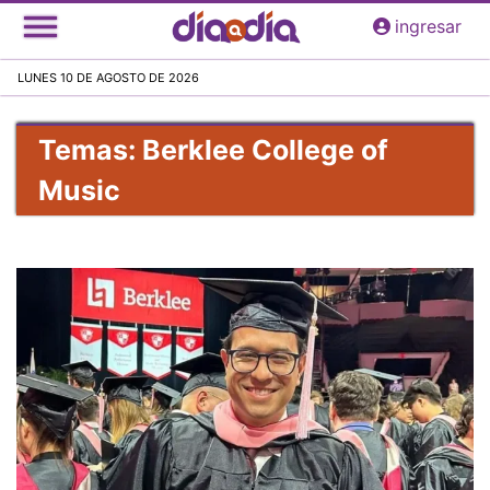
Pasar
ingresar
al
contenido
LUNES 10 DE AGOSTO DE 2026
principal
Temas: Berklee College of
Music