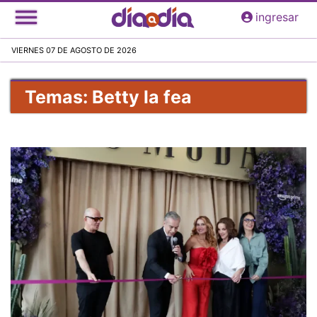
Pasar
ingresar
al
contenido
VIERNES 07 DE AGOSTO DE 2026
principal
Temas: Betty la fea