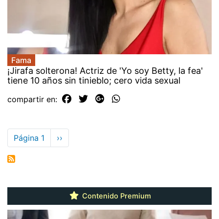
Fama
¡Jirafa solterona! Actriz de 'Yo soy Betty, la fea'
tiene 10 años sin tinieblo; cero vida sexual
compartir en:
Paginación
Página 1
Siguiente
››
página
Contenido Premium