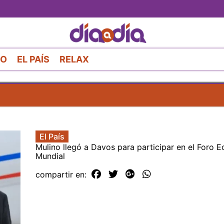
Pasar
al
contenido
principal
RO
EL PAÍS
RELAX
El País
Mulino llegó a Davos para participar en el Foro 
Mundial
compartir en: