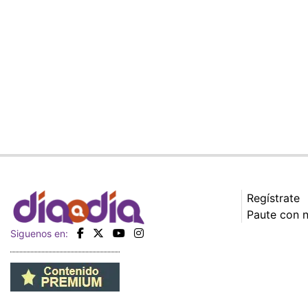
Regístrate
Paute con 
Siguenos en: