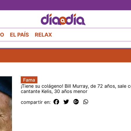
Pasar
al
contenido
principal
RO
EL PAÍS
RELAX
Fama
¡Tiene su colágeno! Bill Murray, de 72 años, sale c
cantante Kelis, 30 años menor
compartir en: