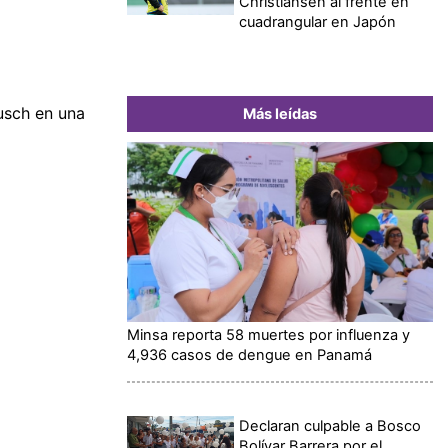
Christiansen al frente en
cuadrangular en Japón
usch en una
Más leídas
Minsa reporta 58 muertes por influenza y
4,936 casos de dengue en Panamá
Declaran culpable a Bosco
Bolívar Barrera por el