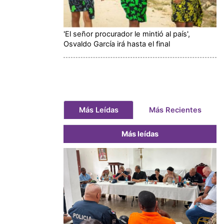
'El señor procurador le mintió al país',
Osvaldo García irá hasta el final
Más Leídas
Más Recientes
Más leídas