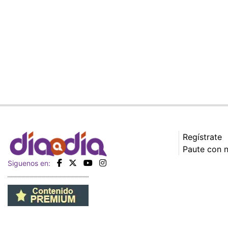
Regístrate
Paute con 
Siguenos en: