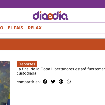
Pasar
al
contenido
principal
RO
EL PAÍS
RELAX
Deportes
La final de la Copa Libertadores estará fuerteme
custodiada
compartir en: