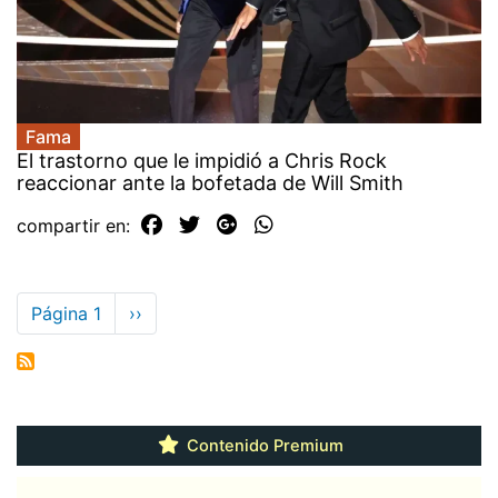
Fama
El trastorno que le impidió a Chris Rock
reaccionar ante la bofetada de Will Smith
compartir en:
Paginación
Página 1
Siguiente
››
página
Contenido Premium