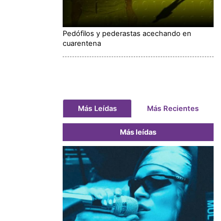
Pedófilos y pederastas acechando en
cuarentena
Más Leídas
Más Recientes
Más leídas