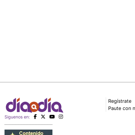
Regístrate
Paute con 
Siguenos en: