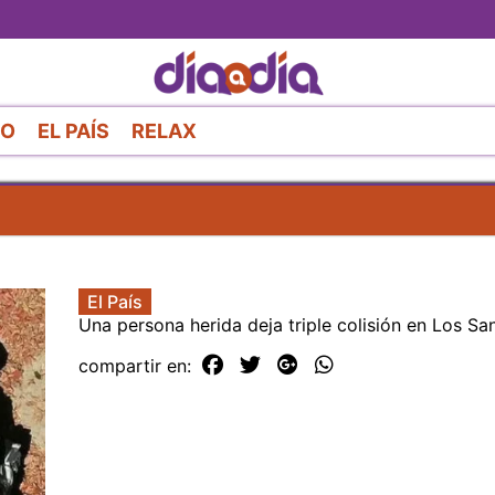
Pasar
al
contenido
principal
RO
EL PAÍS
RELAX
El País
Una persona herida deja triple colisión en Los Sa
compartir en: