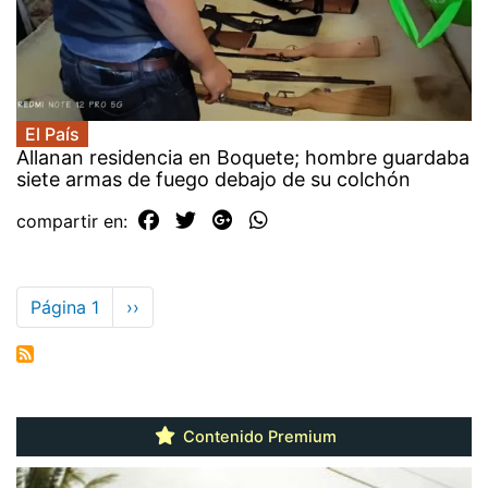
El País
Allanan residencia en Boquete; hombre guardaba
siete armas de fuego debajo de su colchón
compartir en:
Paginación
Página 1
Siguiente
››
página
Contenido Premium