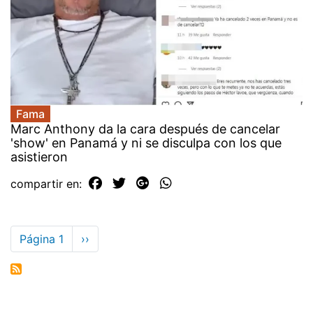
Fama
Marc Anthony da la cara después de cancelar
'show' en Panamá y ni se disculpa con los que
asistieron
compartir en:
Paginación
Página 1
Siguiente
››
página