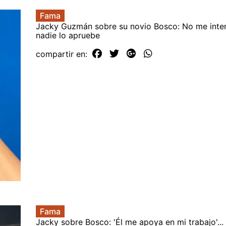
Fama
Jacky Guzmán sobre su novio Bosco: No me inte
nadie lo apruebe
compartir en:
Fama
Jacky sobre Bosco: 'Él me apoya en mi trabajo'... 