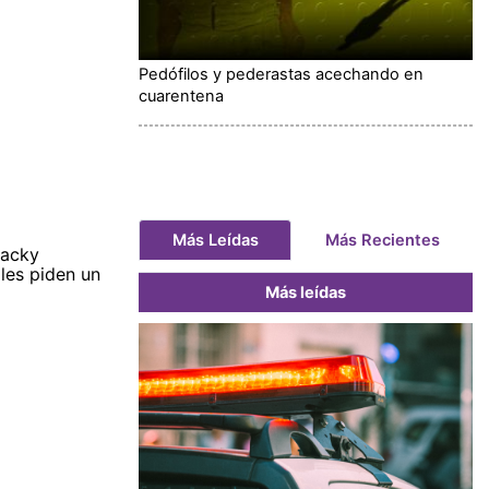
Pedófilos y pederastas acechando en
cuarentena
Más Leídas
Más Recientes
Jacky
 les piden un
Más leídas