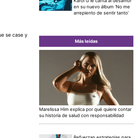
Karol G le canta al desamor
en su nuevo álbum ‘No me
arrepiento de sentir tanto’
ue se case y
Más leídas
Marelissa Him explica por qué quiere contar
su historia de salud con responsabilidad
Refuerzan estrategias para