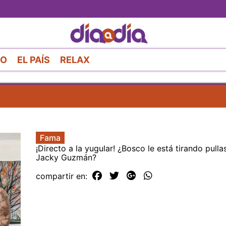
Pasar
al
contenido
principal
RO
EL PAÍS
RELAX
Fama
¡Directo a la yugular! ¿Bosco le está tirando pulla
Jacky Guzmán?
compartir en: