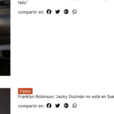
feliz'
compartir en:
Fama
Franklyn Robinson: 'Jacky Guzmán no está en Suel
compartir en: