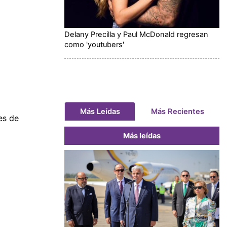
Delany Precilla y Paul McDonald regresan
como 'youtubers'
Más Leídas
Más Recientes
es de
Más leídas