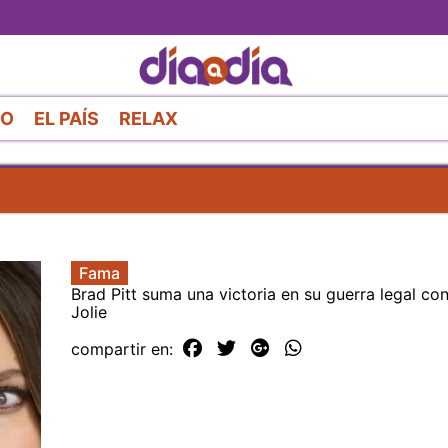
Pasar
al
contenido
principal
RO
EL PAÍS
RELAX
Fama
Brad Pitt suma una victoria en su guerra legal co
Jolie
compartir en: