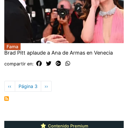
Fama
Brad Pitt aplaude a Ana de Armas en Venecia
compartir en:
Paginación
Página
‹‹
Página 3
Siguiente
››
anterior
página
Contenido Premium