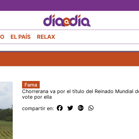
Pasar
al
contenido
principal
RO
EL PAÍS
RELAX
Fama
Chorrerana va por el título del Reinado Mundial de 
vote por ella
compartir en: