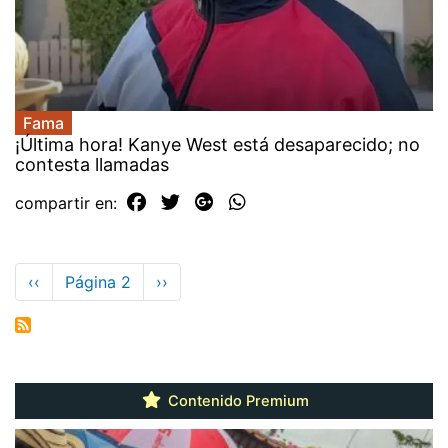
Fama
¡Última hora! Kanye West está desaparecido; no
contesta llamadas
compartir en:
Paginación
Página
‹‹
Página 2
Siguiente
››
anterior
página
Contenido Premium