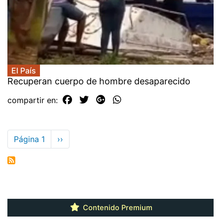
El País
Recuperan cuerpo de hombre desaparecido
compartir en:
Paginación
Página 1
Siguiente
››
página
Contenido Premium