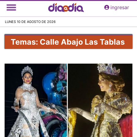
Pasar
ingresar
al
contenido
LUNES 10 DE AGOSTO DE 2026
principal
Temas: Calle Abajo Las Tablas