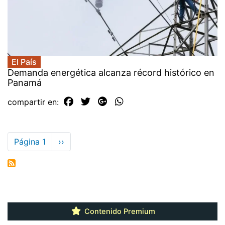
El País
Demanda energética alcanza récord histórico en
Panamá
compartir en:
Paginación
Página 1
Siguiente
››
página
Contenido Premium