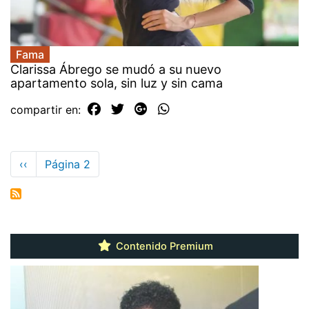
Fama
Clarissa Ábrego se mudó a su nuevo
apartamento sola, sin luz y sin cama
compartir en:
Paginación
Página
‹‹
Página 2
anterior
Contenido Premium