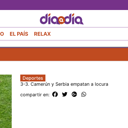
Pasar
al
contenido
principal
RO
EL PAÍS
RELAX
Deportes
3-3. Camerún y Serbia empatan a locura
compartir en: