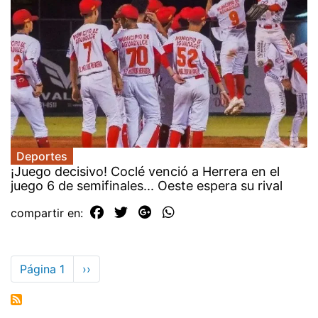
Deportes
¡Juego decisivo! Coclé venció a Herrera en el
juego 6 de semifinales... Oeste espera su rival
compartir en:
Paginación
Página 1
Siguiente
››
página