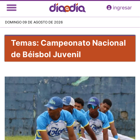
Pasar
ingresar
al
contenido
DOMINGO 09 DE AGOSTO DE 2026
principal
Temas: Campeonato Nacional
de Béisbol Juvenil