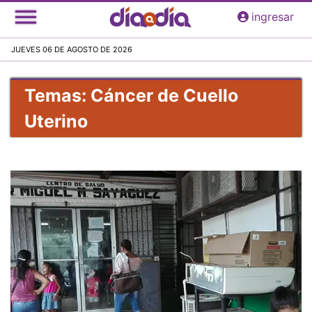
Pasar
ingresar
al
contenido
JUEVES 06 DE AGOSTO DE 2026
principal
Temas: Cáncer de Cuello
Uterino