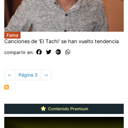
Fama
Canciones de 'El Tachi' se han vuelto tendencia
compartir en:
Paginación
Página
‹‹
Página 3
Siguiente
››
anterior
página
Contenido Premium