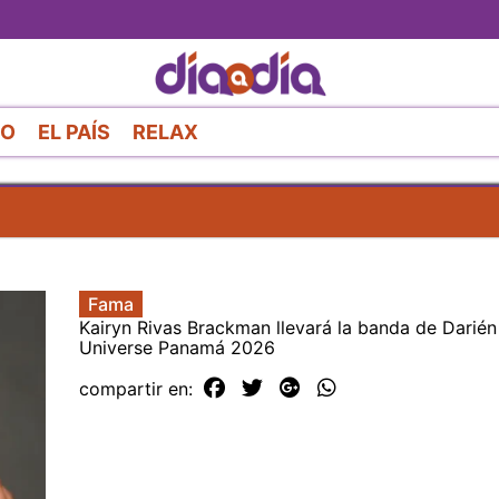
Pasar
al
contenido
principal
RO
EL PAÍS
RELAX
Fama
Kairyn Rivas Brackman llevará la banda de Darién
Universe Panamá 2026
compartir en: