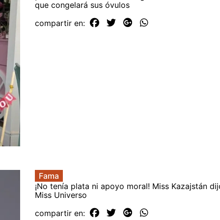
que congelará sus óvulos
compartir en:
Fama
¡No tenía plata ni apoyo moral! Miss Kazajstán dij
Miss Universo
compartir en: