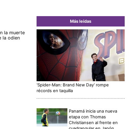
Más leídas
an la muerte
e la odien
'Spider-Man: Brand New Day' rompe
récords en taquilla
Panamá inicia una nueva
etapa con Thomas
Christiansen al frente en
cuadrangular en Japón