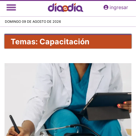
Pasar
ingresar
al
contenido
DOMINGO 09 DE AGOSTO DE 2026
principal
Temas: Capacitación