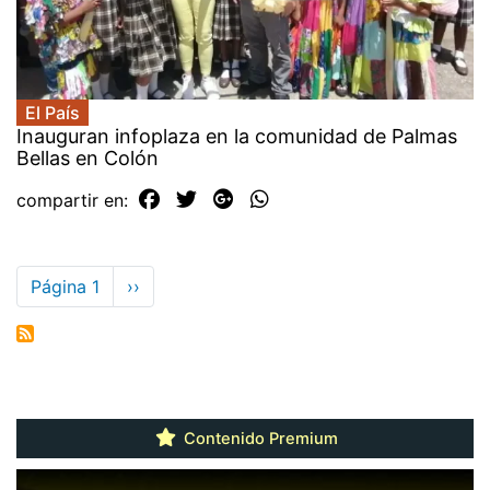
El País
Inauguran infoplaza en la comunidad de Palmas
Bellas en Colón
compartir en:
Paginación
Página 1
Siguiente
››
página
Contenido Premium