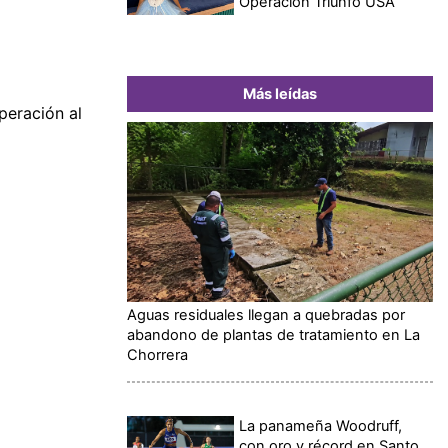
Operación Triunfo USA
Más leídas
peración al
Aguas residuales llegan a quebradas por
abandono de plantas de tratamiento en La
Chorrera
La panameña Woodruff,
con oro y récord en Santo