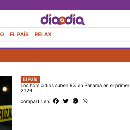
Pasar
al
contenido
principal
RO
EL PAÍS
RELAX
El País
Los homicidios suben 8% en Panamá en el primer
2026
compartir en: