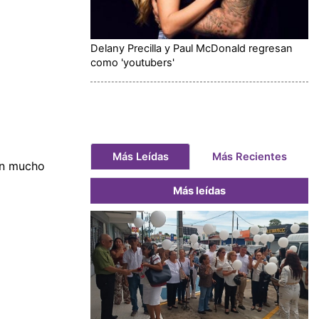
Delany Precilla y Paul McDonald regresan
como 'youtubers'
Más Leídas
Más Recientes
an mucho
Más leídas