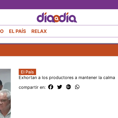
Pasar
al
contenido
principal
RO
EL PAÍS
RELAX
El País
Exhortan a los productores a mantener la calma
compartir en: