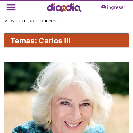
Pasar
ingresar
al
contenido
VIERNES 07 DE AGOSTO DE 2026
principal
Temas: Carlos III