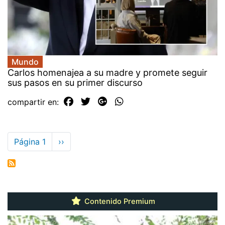
Mundo
Carlos homenajea a su madre y promete seguir
sus pasos en su primer discurso
compartir en:
Paginación
Página 1
Siguiente
››
página
Contenido Premium