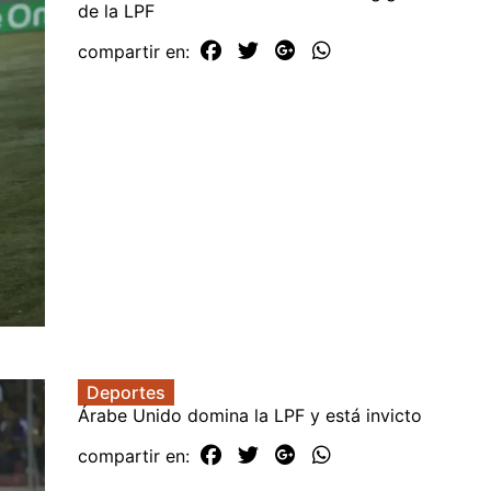
de la LPF
compartir en:
Deportes
Árabe Unido domina la LPF y está invicto
compartir en: