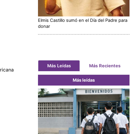
Elmis Castillo sumó en el Día del Padre para
donar
Más Leídas
Más Recientes
iricana
Más leídas