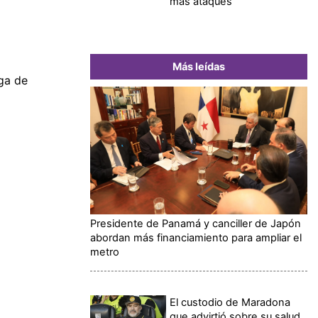
más ataques
Más leídas
ega de
Presidente de Panamá y canciller de Japón
abordan más financiamiento para ampliar el
metro
El custodio de Maradona
que advirtió sobre su salud