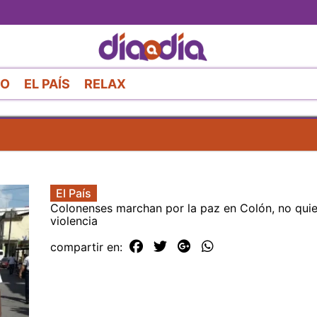
Pasar
al
contenido
principal
RO
EL PAÍS
RELAX
El País
Colonenses marchan por la paz en Colón, no qui
violencia
compartir en: