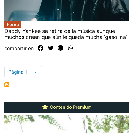
Fama
Daddy Yankee se retira de la música aunque
muchos creen que aún le queda mucha ‘gasolina’
compartir en:
Paginación
Página 1
Siguiente
››
página
Contenido Premium