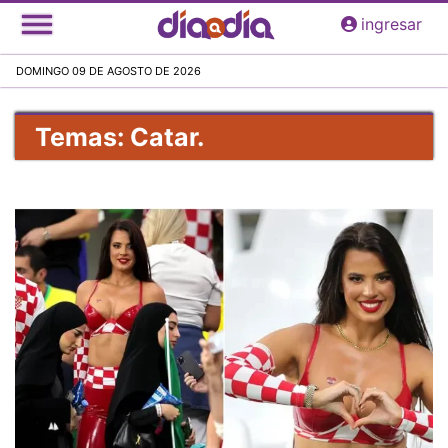
Pasar
ingresar
al
contenido
DOMINGO 09 DE AGOSTO DE 2026
principal
Temas: Catar.