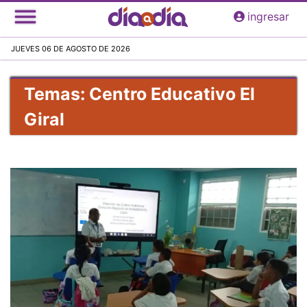
Pasar
ingresar
al
contenido
JUEVES 06 DE AGOSTO DE 2026
principal
Temas: Centro Educativo El
Giral