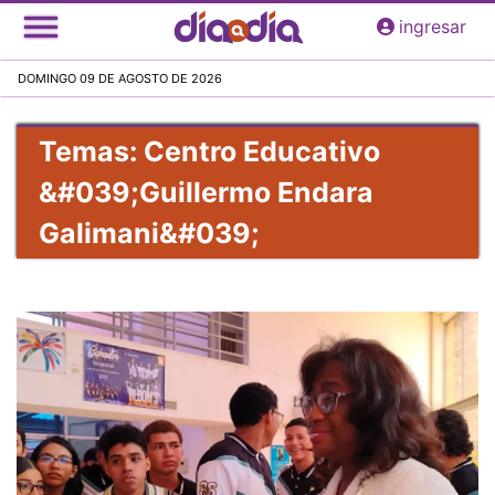
Pasar
ingresar
al
contenido
DOMINGO 09 DE AGOSTO DE 2026
principal
Temas: Centro Educativo
&#039;Guillermo Endara
Galimani&#039;