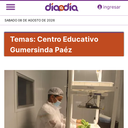
Pasar
ingresar
al
contenido
SABADO 08 DE AGOSTO DE 2026
principal
Temas: Centro Educativo
Gumersinda Paéz