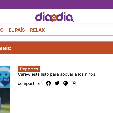
Pasar
al
contenido
principal
RO
EL PAÍS
RELAX
ssic
Deportes
Carew está listo para apoyar a los niños
compartir en: