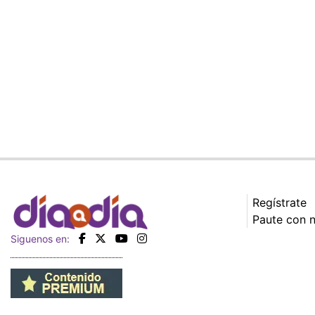
Regístrate
Paute con 
Siguenos en: