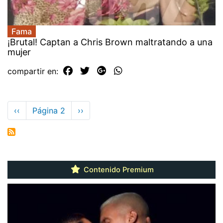
Fama
¡Brutal! Captan a Chris Brown maltratando a una
mujer
compartir en:
Paginación
Página
‹‹
Página 2
Siguiente
››
anterior
página
Contenido Premium