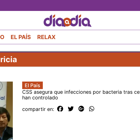
Pasar
al
contenido
principal
RO
EL PAÍS
RELAX
ricia
El País
CSS asegura que infecciones por bacteria tras ce
han controlado
compartir en: