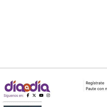
Regístrate
Paute con 
Siguenos en: