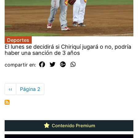
Deportes
El lunes se decidirá si Chiriquí jugará o no, podría
haber una sanción de 3 años
compartir en:
Paginación
Página
‹‹
Página 2
anterior
Contenido Premium