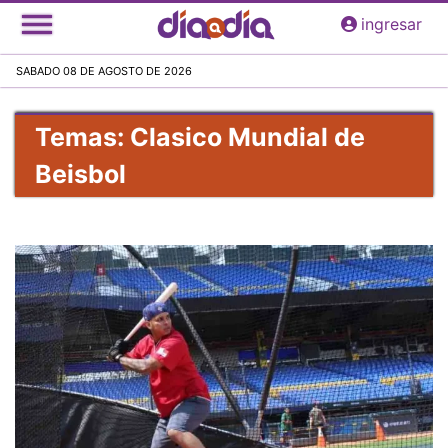
Pasar
ingresar
al
contenido
SABADO 08 DE AGOSTO DE 2026
principal
Temas: Clasico Mundial de
Beisbol