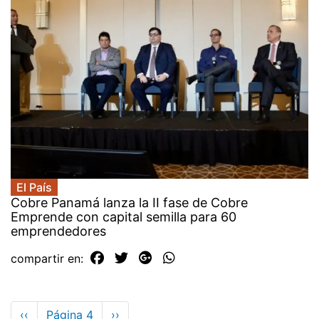
El País
Cobre Panamá lanza la II fase de Cobre
Emprende con capital semilla para 60
emprendedores
compartir en:
Paginación
Página
‹‹
Página 4
Siguiente
››