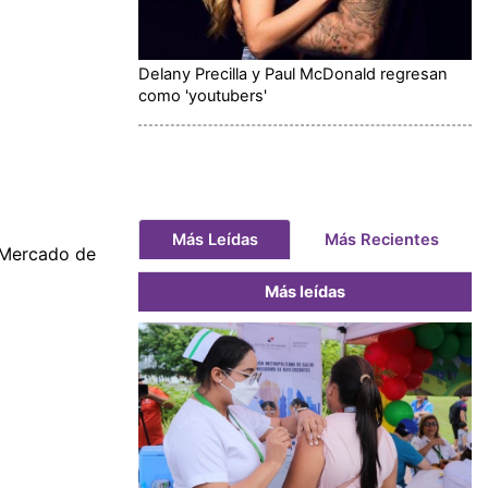
Delany Precilla y Paul McDonald regresan
como 'youtubers'
Más Leídas
Más Recientes
l Mercado de
Más leídas