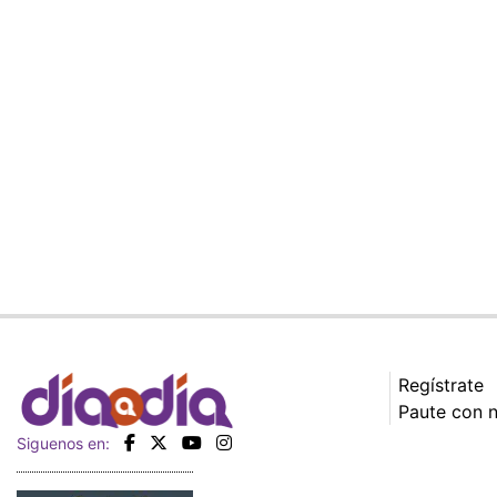
Regístrate
Paute con 
Siguenos en: