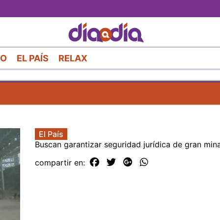
Pasar
al
contenido
principal
RO
EL PAÍS
RELAX
El País
Buscan garantizar seguridad jurídica de gran min
compartir en: