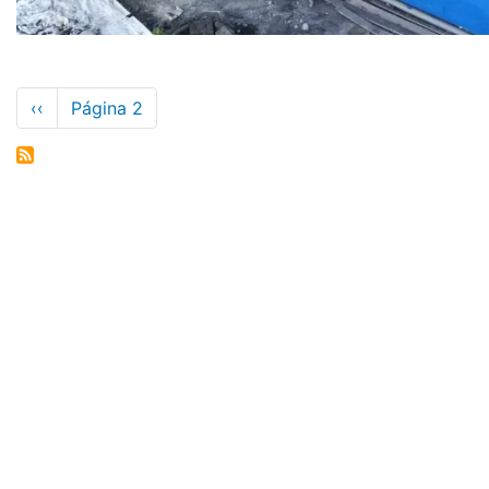
Paginación
Página
‹‹
Página 2
anterior