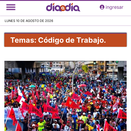
Pasar
ingresar
al
contenido
LUNES 10 DE AGOSTO DE 2026
principal
Temas: Código de Trabajo.