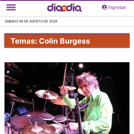
Pasar
ingresar
al
contenido
SABADO 08 DE AGOSTO DE 2026
principal
Temas: Colin Burgess